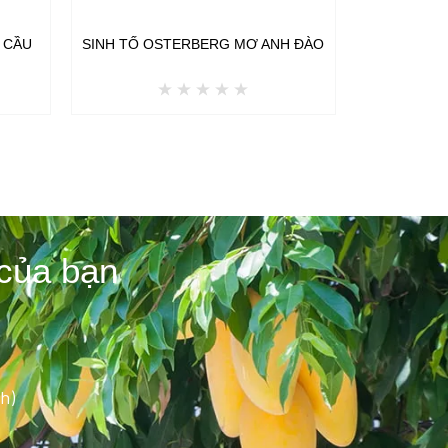
 CẦU
SINH TỐ OSTERBERG MƠ ANH ĐÀO
 của bạn
h)