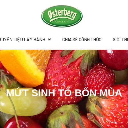
GUYÊN LIỆU LÀM BÁNH
CHIA SẺ CÔNG THỨC
GIỚI TH
MỨT SINH TỐ BỐN MÙA