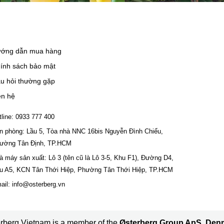
ớng dẫn mua hàng
ính sách bảo mật
u hỏi thường gặp
ên hệ
tline: 0933 777 400
n phòng: Lầu 5, Tòa nhà NNC 16bis Nguyễn Đình Chiểu,
ường Tân Định, TP.HCM
à máy sản xuất: Lô 3 (tên cũ là Lô 3-5, Khu F1), Đường D4,
u A5, KCN Tân Thới Hiệp, Phường Tân Thới Hiệp, TP.HCM
ail: info@osterberg.vn
rberg Vietnam is a member of the
Østerberg Group ApS, Den