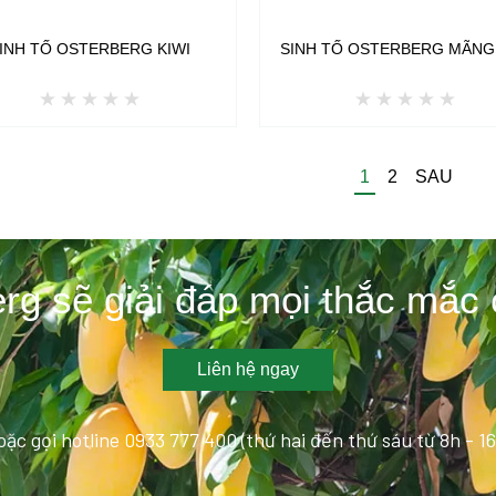
INH TỐ OSTERBERG KIWI
SINH TỐ OSTERBERG MÃNG
1
2
SAU
rg sẽ giải đáp mọi thắc mắc
Liên hệ ngay
oặc gọi hotline 0933 777 400 (thứ hai đến thứ sáu từ 8h - 16