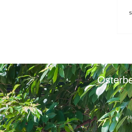
S
Osterbe
H