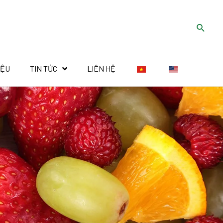
IỆU
TIN TỨC
LIÊN HỆ