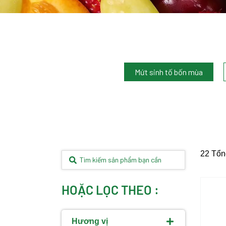
Mứt sinh tố bốn mùa
22 Tổn
HOẶC LỌC THEO :
Hương vị