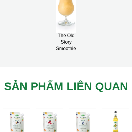
The Old
Story
Smoothie
SẢN PHẨM LIÊN QUAN