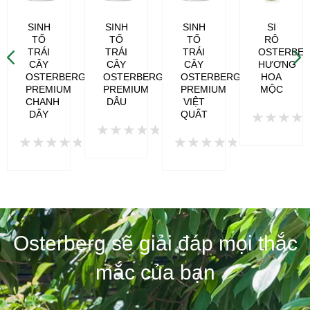
SINH
SINH
SINH
SI
TỐ
TỐ
TỐ
RÔ
RG
TRÁI
TRÁI
TRÁI
OSTERBE
CÂY
CÂY
CÂY
HƯƠNG
OSTERBERG
OSTERBERG
OSTERBERG
HOA
PREMIUM
PREMIUM
PREMIUM
MỘC
CHANH
DÂU
VIỆT
DÂY
QUẤT
Được
Được
xếp
Được
Được
xếp
hạng
xếp
xếp
hạng
0
hạng
hạng
0
5
0
0
5
sao
5
5
sao
sao
sao
Osterberg sẽ giải đáp mọi thắc
mắc của bạn