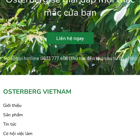
mắc của bạn
Liên hệ ngay
Hoặc gọi hotline 0933 777 400 (thứ hai đến thứ sáu từ 8h - 16h)
OSTERBERG VIETNAM
Giới thiệu
Sản phẩm
Tin tức
Cơ hội việc làm