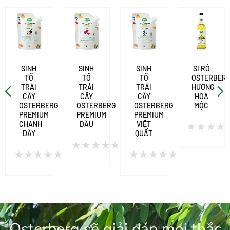
SINH
SINH
SINH
SI RÔ
TỐ
TỐ
TỐ
OSTERBER
G
TRÁI
TRÁI
TRÁI
HƯƠNG
CÂY
CÂY
CÂY
HOA
OSTERBERG
OSTERBERG
OSTERBERG
MỘC
PREMIUM
PREMIUM
PREMIUM
CHANH
DÂU
VIỆT
DÂY
QUẤT
Được
xếp
Được
hạng
Được
Được
xếp
0
xếp
xếp
hạng
5
hạng
hạng
0
sao
0
0
5
5
5
sao
sao
sao
Osterberg sẽ giải đáp mọi thắc