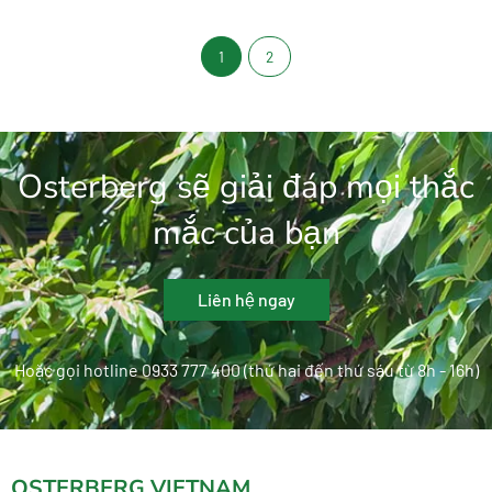
1
2
Osterberg sẽ giải đáp mọi thắc
mắc của bạn
Liên hệ ngay
Hoặc gọi hotline 0933 777 400 (thứ hai đến thứ sáu từ 8h - 16h)
OSTERBERG VIETNAM