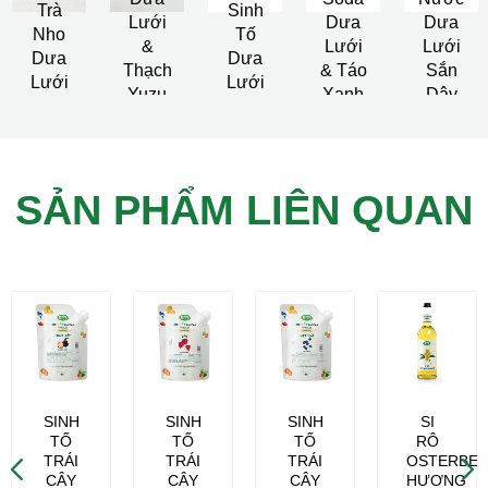
Trà
Sinh
Lưới
Dưa
Dưa
Nho
Tố
&
Lưới
Lưới
Dưa
Dưa
Thạch
& Táo
Sắn
Lưới
Lưới
Yuzu
Xanh
Dây
Hoa
Mộc
SẢN PHẨM LIÊN QUAN
SINH
SINH
SINH
SI
TỐ
TỐ
TỐ
RÔ
RG
TRÁI
TRÁI
TRÁI
OSTERBE
CÂY
CÂY
CÂY
HƯƠNG