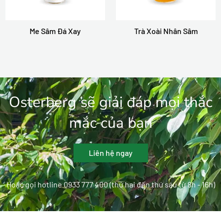
Me Sâm Đá Xay
Trà Xoài Nhân Sâm
Osterberg sẽ giải đáp mọi thắc
mắc của bạn
Liên hệ ngay
Hoặc gọi hotline 0933 777 400 (thứ hai đến thứ sáu từ 8h - 16h)