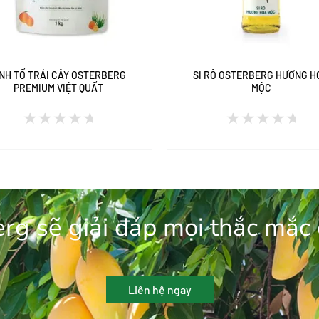
INH TỐ TRÁI CÂY OSTERBERG
SI RÔ OSTERBERG HƯƠNG H
PREMIUM VIỆT QUẤT
MỘC
Được
Được
xếp
xếp
hạng
hạng
0
0
5
5
rg sẽ giải đáp mọi thắc mắc
sao
sao
Liên hệ ngay