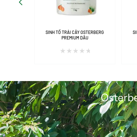
G HẠT DẺ
SINH TỐ TRÁI CÂY OSTERBERG
S
PREMIUM DÂU
Được
xếp
hạng
0
5
Osterbe
sao