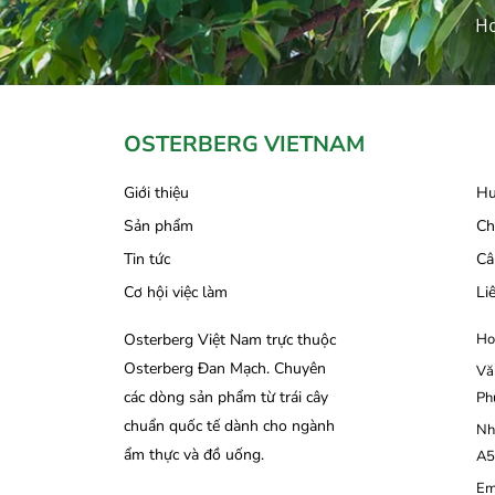
Ho
OSTERBERG VIETNAM
Giới thiệu
Hư
Sản phẩm
Ch
Tin tức
Câ
Cơ hội việc làm
Li
Osterberg Việt Nam trực thuộc
Ho
Osterberg Đan Mạch. Chuyên
Vă
các dòng sản phẩm từ trái cây
Ph
chuẩn quốc tế dành cho ngành
Nh
ẩm thực và đồ uống.
A5
Em