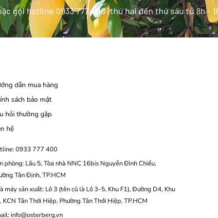
ặc gọi hotline 0933 777 400 (thứ hai đến thứ sáu từ 8h - 1
ớng dẫn mua hàng
ính sách bảo mật
u hỏi thường gặp
ên hệ
tline: 0933 777 400
n phòng: Lầu 5, Tòa nhà NNC 16bis Nguyễn Đình Chiểu,
ường Tân Định, TP.HCM
à máy sản xuất: Lô 3 (tên cũ là Lô 3-5, Khu F1), Đường D4, Khu
, KCN Tân Thới Hiệp, Phường Tân Thới Hiệp, TP.HCM
ail: info@osterberg.vn