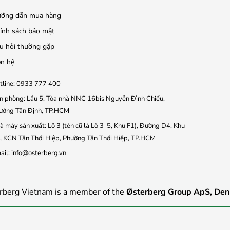
ớng dẫn mua hàng
ính sách bảo mật
u hỏi thường gặp
ên hệ
tline: 0933 777 400
n phòng: Lầu 5, Tòa nhà NNC 16bis Nguyễn Đình Chiểu,
ường Tân Định, TP.HCM
à máy sản xuất: Lô 3 (tên cũ là Lô 3-5, Khu F1), Đường D4, Khu
, KCN Tân Thới Hiệp, Phường Tân Thới Hiệp, TP.HCM
ail: info@osterberg.vn
rberg Vietnam is a member of the
Østerberg Group ApS, De
© 2021 OsterbergVietnam. All Rights Reserved.