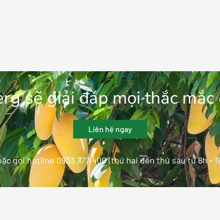
rg sẽ giải đáp mọi thắc mắc
Liên hệ ngay
ặc gọi hotline 0933 777 400 (thứ hai đến thứ sáu từ 8h - 1