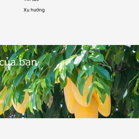
Xu hướng
 của bạn
6h)